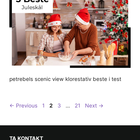
petrebels scenic view klorestativ beste i test
Post
Page
Page
Page
Page
←
Previous
1
2
3
…
21
Next
→
navigation
TA KONTAKT