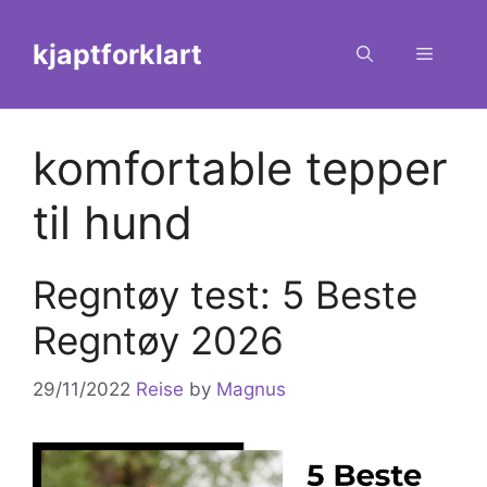
Skip
to
kjaptforklart
Menu
content
komfortable tepper
til hund
Regntøy test: 5 Beste
Regntøy 2026
29/11/2022
Reise
by
Magnus