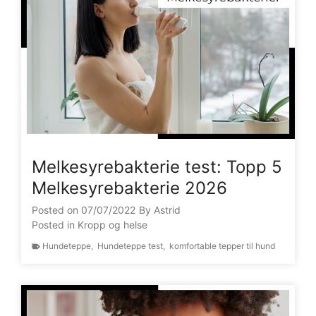
Melkesyrebakterie test: Topp 5
Melkesyrebakterie 2026
Posted on
07/07/2022
By
Astrid
Posted in
Kropp og helse
Hundeteppe
,
Hundeteppe test
,
komfortable tepper til hund