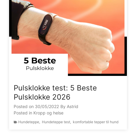
Pulsklokke test: 5 Beste
Pulsklokke 2026
Posted on
30/05/2022
By
Astrid
Posted in
Kropp og helse
Hundeteppe
,
Hundeteppe test
,
komfortable tepper til hund