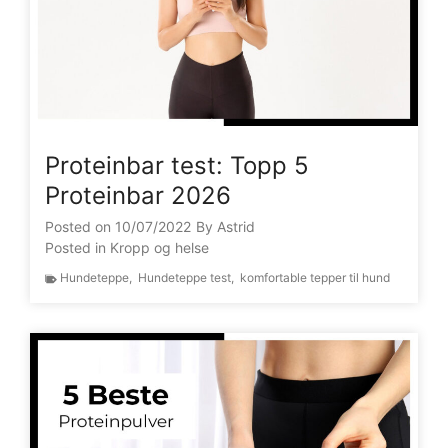
Proteinbar test: Topp 5
Proteinbar 2026
Posted on
10/07/2022
By
Astrid
Posted in
Kropp og helse
Hundeteppe
,
Hundeteppe test
,
komfortable tepper til hund