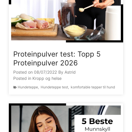
Proteinpulver test: Topp 5
Proteinpulver 2026
Posted on
08/07/2022
By
Astrid
Posted in
Kropp og helse
Hundeteppe
,
Hundeteppe test
,
komfortable tepper til hund