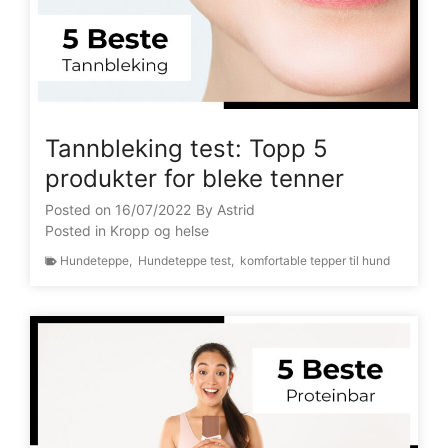
Tannbleking test: Topp 5
produkter for bleke tenner
Posted on
16/07/2022
By
Astrid
Posted in
Kropp og helse
Hundeteppe
,
Hundeteppe test
,
komfortable tepper til hund