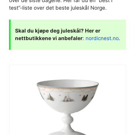
over de siste dagene. Her får du en “best i
test”-liste over det beste juleskål Norge.
Skal du kjøpe deg
juleskål
? Her er
nettbutikkene vi anbefaler
:
nordicnest.no
.