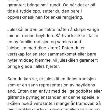
garantert bringe smil rundt. Og når det er på
tide å rydde opp, setter du den bare i
oppvaskmaskinen for enkel rengjøring.
Juleskål er den perfekte måten å skape varige
minner denne høytiden. Så hvorfor ikke starte
en ny familietradisjon og samles rundt
julebollen med dine kjære? Enten du er
vertskap for en stor sammenkomst eller bare
nyter middag hjemme, vil juleskålen garantert
bringe glede i alles hjerter.
Som du kan se, er juleskål en tidløs tradisjon
som er en sann representasjon av høytidens
ånd. Enten den er fylt med deilige godbiter eller
glitrende pyntegjenstander, er denne spesielle
skålen noe å verdsette i mange år framover. Så
hvorfor ikke starte din egen familietradisjon og