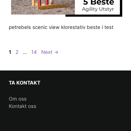
petrebels scenic view klorestativ beste i test
Post
Page
Page
Page
1
2
…
14
Next
→
navigation
TA KONTAKT
Om oss
Kontakt oss