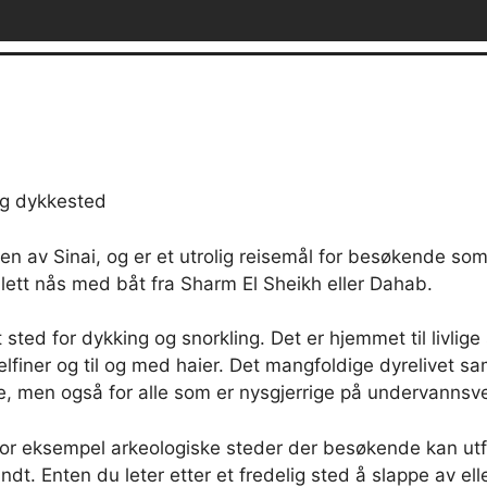
og dykkested
ten av Sinai, og er et utrolig reisemål for besøkende so
 lett nås med båt fra Sharm El Sheikh eller Dahab.
elt sted for dykking og snorkling. Det er hjemmet til livlig
elfiner og til og med haier. Det mangfoldige dyrelivet 
kere, men også for alle som er nysgjerrige på undervanns
or eksempel arkeologiske steder der besøkende kan utfo
t. Enten du leter etter et fredelig sted å slappe av eller