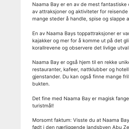
Naama Bay er en av de mest fantastiske d
av attraksjoner og aktiviteter for reisen
mange steder å handle, spise og slappe a
En av Naama Bays toppattraksjoner er van
kajakker og mer for å komme ut på det gli
korallrevene og observere det livlige utva
Naama Bay er også hjem til en rekke un
restauranter, kafeer, nattklubber og hot
gjenstander. Du kan også finne mange fril
bukten.
Det fine med Naama Bay er magisk fanget i
turistmål!
Morsomt faktum: Visste du at Naama Bay 
født i den nærliggende landsbyen Abu Z