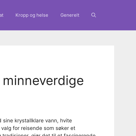
at
Kropp og helse
Generelt
or minneverdige
sine krystallklare vann, hvite
p valg for reisende som søker et
tradisjoner, gjør det til et fascinerende