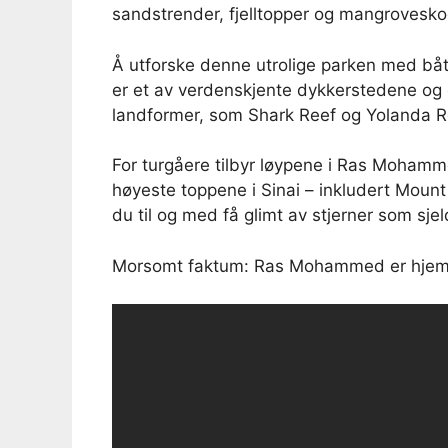
sandstrender, fjelltopper og mangroveskog
Å utforske denne utrolige parken med båt
er et av verdenskjente dykkerstedene og
landformer, som Shark Reef og Yolanda Reef
For turgåere tilbyr løypene i Ras Mohamm
høyeste toppene i Sinai – inkludert Moun
du til og med få glimt av stjerner som sje
Morsomt faktum: Ras Mohammed er hjemste