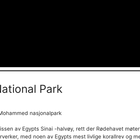
tional Park
s Mohammed nasjonalpark
sen av Egypts Sinai -halvøy, rett der Rødehavet møter
erverker, med noen av Egypts mest livlige korallrev og m