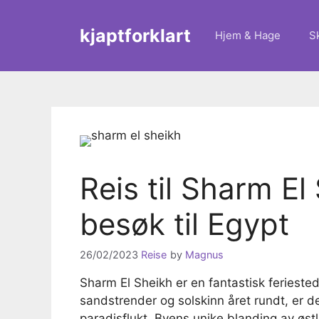
Skip
to
kjaptforklart
Hjem & Hage
S
content
Reis til Sharm El
besøk til Egypt
26/02/2023
Reise
by
Magnus
Sharm El Sheikh er en fantastisk feriested
sandstrender og solskinn året rundt, er de
paradisflukt. Byens unike blanding av østli