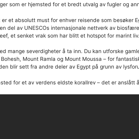
er som er hjemsted for et bredt utvalg av fugler og ann
 er et absolutt must for enhver reisende som besøker E
 en del av UNESCOs internasjonale nettverk av biosfær
, et senket vrak som har blitt et hotspot for marint liv
ed mange severdigheter å ta inn. Du kan utforske gamle 
t Bohesh, Mount Ramla og Mount Moussa – for fantastis
lden blir sett fra andre deler av Egypt på grunn av lysfor
d for et av verdens eldste korallrev – det er anslått