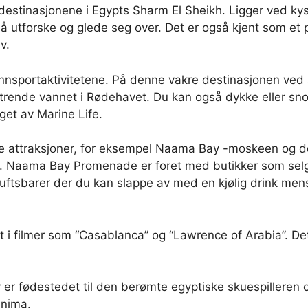
estinasjonene i Egypts Sharm El Sheikh. Ligger ved kys
de å utforske og glede seg over. Det er også kjent som 
v.
nsportaktivitetene. På denne vakre destinasjonen ved s
trende vannet i Rødehavet. Du kan også dykke eller snork
lget av Marine Life.
ike attraksjoner, for eksempel Naama Bay -moskeen og
ell. Naama Bay Promenade er foret med butikker som sel
uftsbarer der du kan slappe av med en kjølig drink mens
 filmer som “Casablanca” og “Lawrence of Arabia”. Det e
er fødestedet til den berømte egyptiske skuespillere
enima.