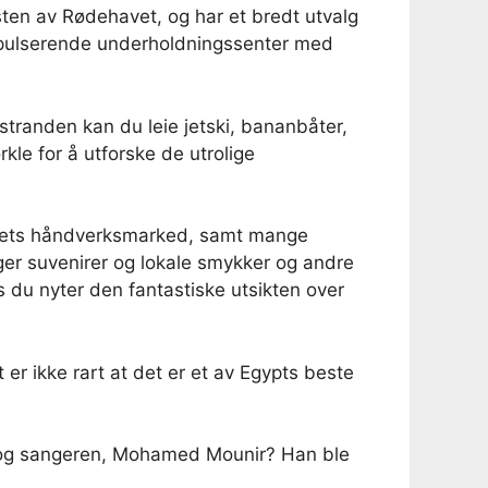
ten av Rødehavet, og har et bredt utvalg
et pulserende underholdningssenter med
tranden kan du leie jetski, bananbåter,
le for å utforske de utrolige
 dets håndverksmarked, samt mange
ger suvenirer og lokale smykker og andre
 du nyter den fantastiske utsikten over
r ikke rart at det er et av Egypts beste
n og sangeren, Mohamed Mounir? Han ble