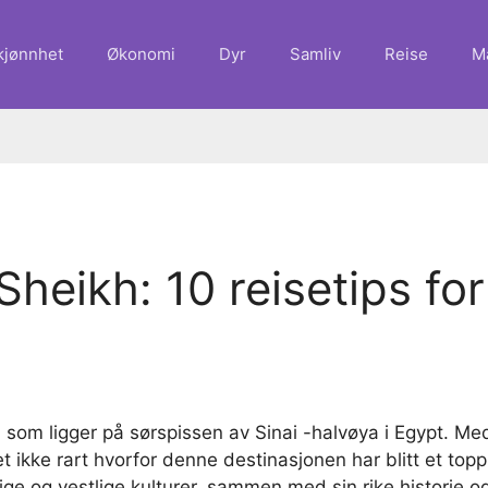
kjønnhet
Økonomi
Dyr
Samliv
Reise
M
 Sheikh: 10 reisetips f
 som ligger på sørspissen av Sinai -halvøya i Egypt. Med 
t ikke rart hvorfor denne destinasjonen har blitt et top
ge og vestlige kulturer, sammen med sin rike historie og 