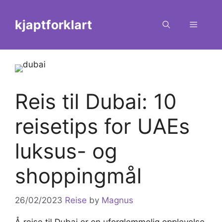
Skip
to
kjaptforklart
Menu
content
Reis til Dubai: 10
reisetips for UAEs
luksus- og
shoppingmål
26/02/2023
Reise
by
Magnus
Å reise til Dubai er en uforglemmelig opplevelse