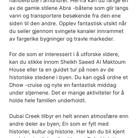
handelsrute i århundrer. Herfra kan du fange en
av de gamle stilene Abra -båtene som glir langs
vann og transportere besøkende fra den ene
siden til den andre. Opplev fantastisk utsikt når
du seiler gjennom svingete kanaler innrammet
av fargerike bygninger og travle markeder.
For de som er interessert i å utforske videre,
kan du stikke innom Sheikh Saeed Al Maktoum
House eller ta en guidet tur på noen av de
historiske stedene i byen. Du kan også ordne et
Dhow -cruise og nyte en fantastisk middag
under stjernene. Det er mange aktiviteter for å
holde hele familien underholdt.
Dubai Creek tilbyr en helt annen atmosfære enn
andre deler av byen; En som er fylt med
historier, kultur og historie. Her kan du bli kjent