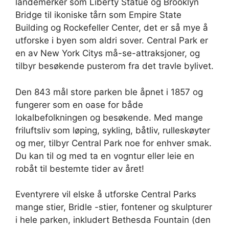
landemerker som Liberty Statue og Brooklyn
Bridge til ikoniske tårn som Empire State
Building og Rockefeller Center, det er så mye å
utforske i byen som aldri sover. Central Park er
en av New York Citys må-se-attraksjoner, og
tilbyr besøkende pusterom fra det travle bylivet.
Den 843 mål store parken ble åpnet i 1857 og
fungerer som en oase for både
lokalbefolkningen og besøkende. Med mange
friluftsliv som løping, sykling, båtliv, rulleskøyter
og mer, tilbyr Central Park noe for enhver smak.
Du kan til og med ta en vogntur eller leie en
robåt til bestemte tider av året!
Eventyrere vil elske å utforske Central Parks
mange stier, Bridle -stier, fontener og skulpturer
i hele parken, inkludert Bethesda Fountain (den