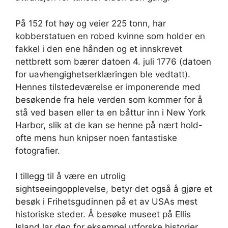
På 152 fot høy og veier 225 tonn, har
kobberstatuen en robed kvinne som holder en
fakkel i den ene hånden og et innskrevet
nettbrett som bærer datoen 4. juli 1776 (datoen
for uavhengighetserklæringen ble vedtatt).
Hennes tilstedeværelse er imponerende med
besøkende fra hele verden som kommer for å
stå ved basen eller ta en båttur inn i New York
Harbor, slik at de kan se henne på nært hold-
ofte mens hun knipser noen fantastiske
fotografier.
I tillegg til å være en utrolig
sightseeingopplevelse, betyr det også å gjøre et
besøk i Frihetsgudinnen på et av USAs mest
historiske steder. Å besøke museet på Ellis
Island lar deg for eksempel utforske historier