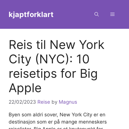
Skip
to
kjaptforklart
Menu
content
Reis til New York
City (NYC): 10
reisetips for Big
Apple
22/02/2023
Reise
by
Magnus
Byen som aldri sover, New York City er en
destinasjon som er på mange menneskers
reiselister. Big Apple er et knutepunkt for