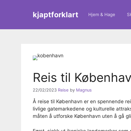
Skip
to
kjaptforklart
Hjem & Hage
S
content
Reis til Københav
22/02/2023
Reise
by
Magnus
Å reise til København er en spennende rei
livlige gatemarkedene og kulturelle attra
måten å utforske København uten å gå glip
Først, sjekk ut ikoniske landemerker som d