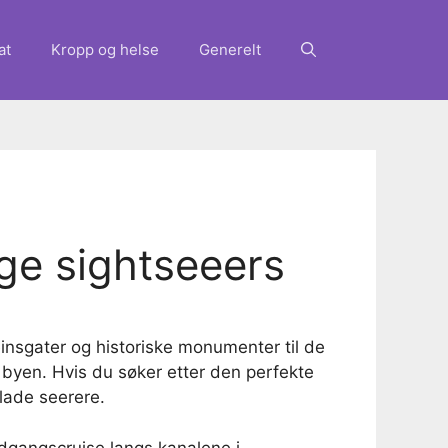
at
Kropp og helse
Generelt
ige sightseeers
einsgater og historiske monumenter til de
 byen. Hvis du søker etter den perfekte
lade seerere.
edgangscruise langs kanalene i