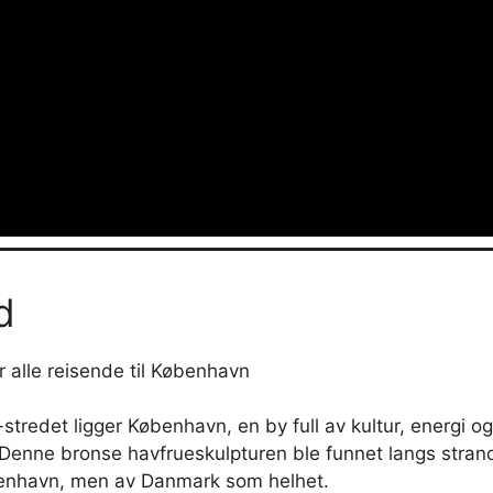
d
r alle reisende til København
redet ligger København, en by full av kultur, energi o
n. Denne bronse havfrueskulpturen ble funnet langs stran
øbenhavn, men av Danmark som helhet.