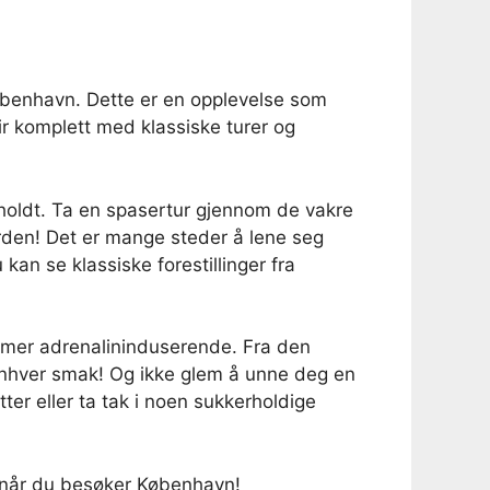
øbenhavn. Dette er en opplevelse som
ir komplett med klassiske turer og
holdt. Ta en spasertur gjennom de vakre
verden! Det er mange steder å lene seg
kan se klassiske forestillinger fra
e mer adrenalininduserende. Fra den
enhver smak! Og ikke glem å unne deg en
er eller ta tak i noen sukkerholdige
in når du besøker København!