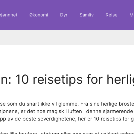
kjønnhet
Økonomi
Dyr
Samliv
Reise
M
n: 10 reisetips for herl
se som du snart ikke vil glemme. Fra sine herlige brost
ksjonene, er det noe magisk i luften i denne sjarmerende
p av de beste severdighetene, her er 10 reisetips for g
en lille havfrue -statuen eller opplever et vakkert soln