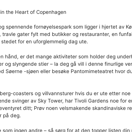
 in the Heart of Copenhagen
og spennende fornøyelsespark som ligger i hjertet av K
travle gater fylt med butikker og restauranter, en funfa
 stedet for en uforglemmelig dag ute.
en hånd, er det mange aktiviteter som holder deg under
r og slyngende stier – la deg gå vill i denne finurlige 
ved Søerne -sjøen eller besøke Pantomimeteatret hvor du 
erg-coasters og villvannsturer hvis du er ute etter no
ende svinger av Sky Tower, har Tivoli Gardens noe for 
entyret ditt; Prøv noen velsmakende skandinaviske rett
r på deg.
se som ingen andre – så sørg for at den topper listen d