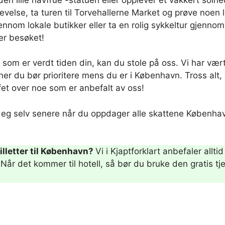
evelse, ta turen til Torvehallerne Market og prøve noen
nnom lokale butikker eller ta en rolig sykkeltur gjenn
er besøket!
 som er verdt tiden din, kan du stole på oss. Vi har vært
ner du bør prioritere mens du er i København. Tross al
ffet over noe som er anbefalt av oss!
e deg selv senere når du oppdager alle skattene Københav
billetter til København?
Vi i Kjaptforklart anbefaler allti
e. Når det kommer til hotell, så bør du bruke den gratis t