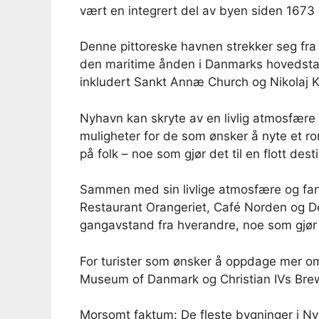
vært en integrert del av byen siden 1673 
Denne pittoreske havnen strekker seg fra 
den maritime ånden i Danmarks hovedstad
inkludert Sankt Annæ Church og Nikolaj Kir
Nyhavn kan skryte av en livlig atmosfære 
muligheter for de som ønsker å nyte et rom
på folk – noe som gjør det til en flott dest
Sammen med sin livlige atmosfære og fant
Restaurant Orangeriet, Café Norden og Den
gangavstand fra hverandre, noe som gjør 
For turister som ønsker å oppdage mer om 
Museum of Danmark og Christian IVs Bre
Morsomt faktum: De fleste bygninger i Nyh