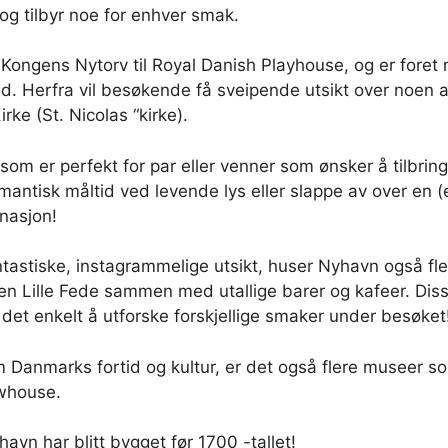
og tilbyr noe for enhver smak.
Kongens Nytorv til Royal Danish Playhouse, og er foret 
. Herfra vil besøkende få sveipende utsikt over noen 
ke (St. Nicolas “kirke).
som er perfekt for par eller venner som ønsker å tilbri
antisk måltid ved levende lys eller slappe av over en (e
inasjon!
astiske, instagrammelige utsikt, huser Nyhavn også fle
 Lille Fede sammen med utallige barer og kafeer. Disse 
det enkelt å utforske forskjellige smaker under besøket
Danmarks fortid og kultur, er det også flere museer so
whouse.
avn har blitt bygget før 1700 -tallet!