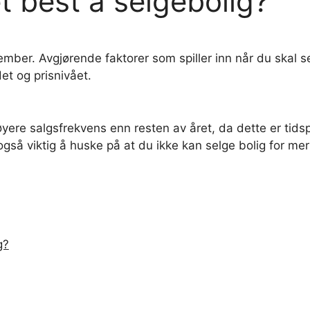
t best å selgebolig?
ember. Avgjørende faktorer som spiller inn når du skal s
et og prisnivået.
ere salgsfrekvens enn resten av året, da dette er tidspu
gså viktig å huske på at du ikke kan selge bolig for mer 
g?