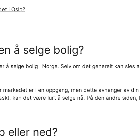
et i Oslo?
en å selge bolig?
er å selge bolig i Norge. Selv om det generelt kan sies a
år markedet er i en oppgang, men dette avhenger av din 
askt, kan det være lurt å selge nå. På den andre siden, hv
p eller ned?