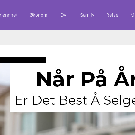
kjønnhet
Økonomi
Dyr
Samliv
Reise
M