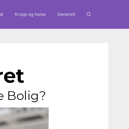
at
Kropp og helse
Generelt