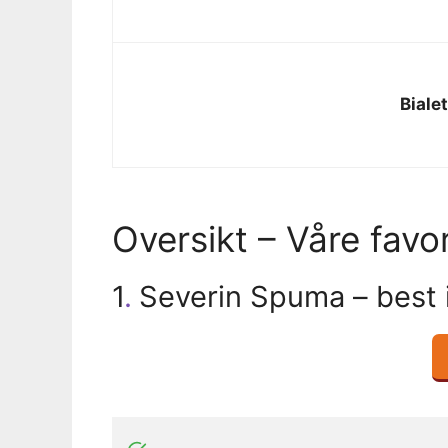
Biale
Oversikt – Våre favo
1
.
Severin Spuma – best i