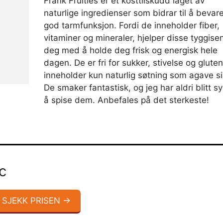
Frank Fruities er et kosttilskudd laget av
naturlige ingredienser som bidrar til å bevar
god tarmfunksjon. Fordi de inneholder fiber,
vitaminer og mineraler, hjelper disse tyggise
deg med å holde deg frisk og energisk hele
dagen. De er fri for sukker, stivelse og gluten
inneholder kun naturlig søtning som agave si
De smaker fantastisk, og jeg har aldri blitt s
å spise dem. Anbefales på det sterkeste!
c
SJEKK PRISEN →