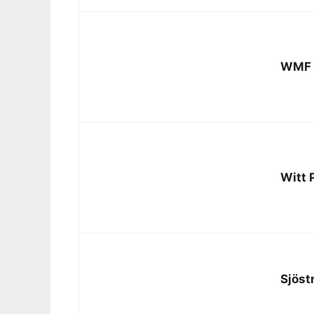
WMF L
Witt
Sjös