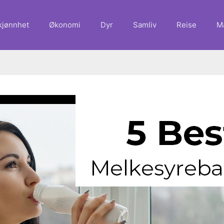
kjønnhet
Økonomi
Dyr
Samliv
Reise
M