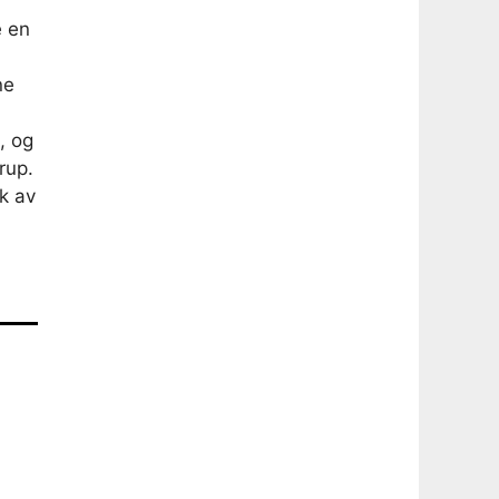
e en
ne
, og
rup.
yk av