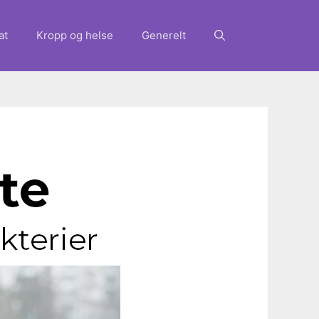
at
Kropp og helse
Generelt