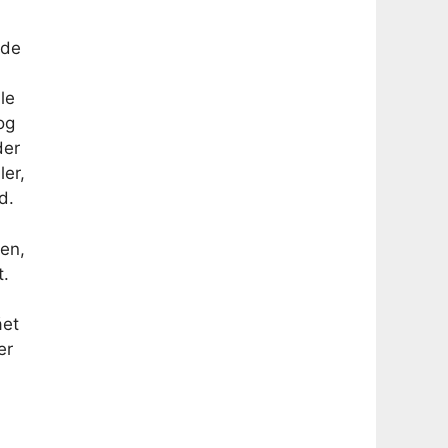
lde
le
og
der
ler,
d.
sen,
t.
ået
er