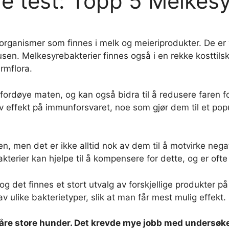
e test: Topp 5 Melkes
rganismer som finnes i melk og meieriprodukter. De er v
lusen. Melkesyrebakterier finnes også i en rekke kostt
rmflora.
fordøye maten, og kan også bidra til å redusere faren f
iv effekt på immunforsvaret, noe som gjør dem til et pop
n, men det er ikke alltid nok av dem til å motvirke negat
terier kan hjelpe til å kompensere for dette, og er ofte 
g det finnes et stort utvalg av forskjellige produkter på
 ulike bakterietyper, slik at man får mest mulig effekt.
åre store hunder. Det krevde mye jobb med undersøkelse