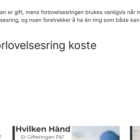
 man er gift, mens forlovelsesringen brukes vanligvis når
lsesring, og noen foretrekker å ha én ring som både kan 
forlovelsesring koste