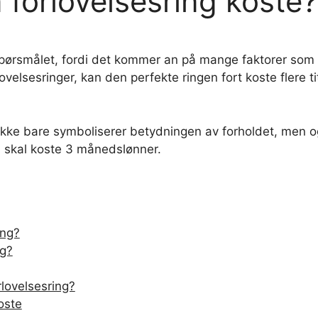
 forlovelsesring koste?
spørsmålet, fordi det kommer an på mange faktorer som ri
ovelsesringer, kan den perfekte ringen fort koste flere t
n ikke bare symboliserer betydningen av forholdet, men o
n skal koste 3 månedslønner.
ing?
ng?
rlovelsesring?
koste