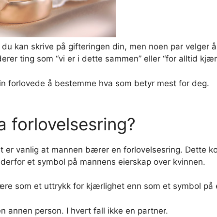
 du kan skrive på gifteringen din, men noen par velger å 
rer ting som “vi er i dette sammen” eller “for alltid kjær
 din forlovede å bestemme hva som betyr mest for deg.
 forlovelsesring?
et er vanlig at mannen bærer en forlovelsesring. Dette
 derfor et symbol på mannens eierskap over kvinnen.
lære som et uttrykk for kjærlighet enn som et symbol på 
n annen person. I hvert fall ikke en partner.