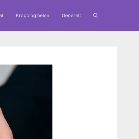
at
Kropp og helse
Generelt