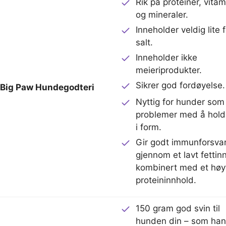
Rik på proteiner, vitam
og mineraler.
Inneholder veldig lite 
salt.
Inneholder ikke
meieriprodukter.
Sikrer god fordøyelse.
e Big Paw Hundegodteri
Nyttig for hunder som
problemer med å hold
i form.
Gir godt immunforsva
gjennom et lavt fettin
kombinert med et høy
proteininnhold.
150 gram god svin til
hunden din – som han 