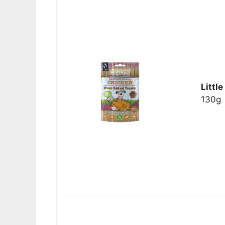
Littl
130g