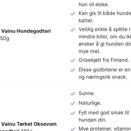
hun vil elske.
Kan gis til både hund
katter.
Veldig enkle å splitte i
 Vainu Hundegodteri
mindre biter, om du ik
50g
ønsker å gi hunden din
mye mat.
Grisekjøtt fra Finland.
Disse godbitene er en
og næringsrik snack.
Sunne.
Naturlige.
Fylt med god smak til
hunden din.
 Vainu Tørket Oksevom
Mye proteiner, vitamin