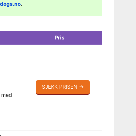
edogs.no
.
Pris
SJEKK PRISEN →
r med