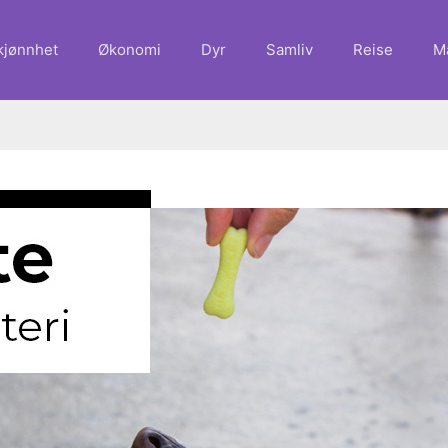
kjønnhet
Økonomi
Dyr
Samliv
Reise
M