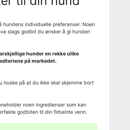
r til din hund
på hundens individuelle preferanser. Noen
hva slags godbit du ønsker å gi hunden
forskjellige hunder en rekke ulike
godteriene på markedet.
 du huske på at du ikke skal skjemme bort
ke inneholder noen ingredienser som kan
rfekte godbiten til din firbeinte venn.