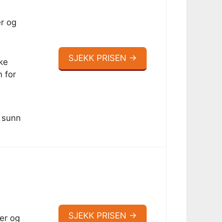
er og
SJEKK PRISEN →
ke
 for
 sunn
SJEKK PRISEN →
er og