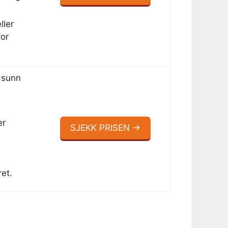
ller
or
 sunn
er
SJEKK PRISEN →
et.