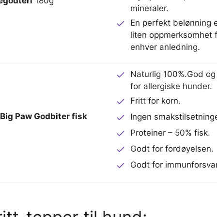
godteri
180g
mineraler.
En perfekt belønning e
liten oppmerksomhet f
enhver anledning.
Naturlig 100%.God og
for allergiske hunder.
Fritt for korn.
e Big Paw Godbiter fisk
Ingen smakstilsetning
Proteiner – 50% fisk.
Godt for fordøyelsen.
Godt for immunforsvar
itt-tepper til hund: