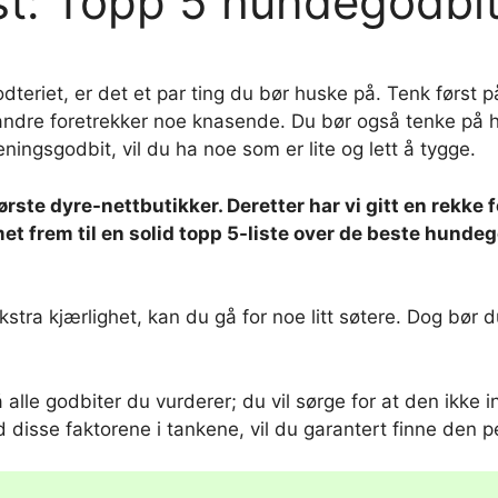
t: Topp 5 hundegodbite
dteriet, er det et par ting du bør huske på. Tenk først 
andre foretrekker noe knasende. Du bør også tenke på 
eningsgodbit, vil du ha noe som er lite og lett å tygge.
rste dyre-nettbutikker. Deretter har vi gitt en rekke 
et frem til en solid topp 5-liste over de beste hunde
ekstra kjærlighet, kan du gå for noe litt søtere. Dog bør
 på alle godbiter du vurderer; du vil sørge for at den ik
 disse faktorene i tankene, vil du garantert finne den pe