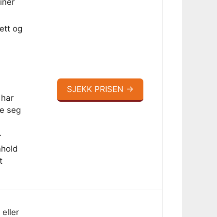
iner
fett og
SJEKK PRISEN →
 har
e seg
r
nhold
t
eller