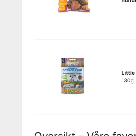
hunde
Littl
130g
Oversikt – Våre favor