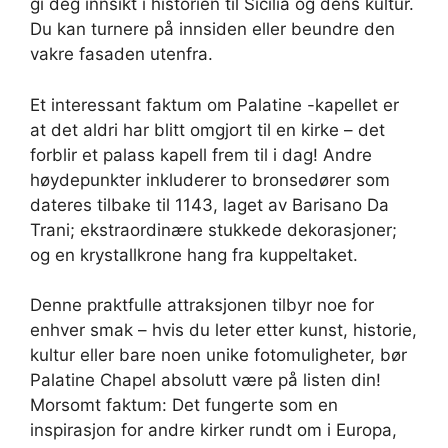
gi deg innsikt i historien til Sicilia og dens kultur.
Du kan turnere på innsiden eller beundre den
vakre fasaden utenfra.
Et interessant faktum om Palatine -kapellet er
at det aldri har blitt omgjort til en kirke – det
forblir et palass kapell frem til i dag! Andre
høydepunkter inkluderer to bronsedører som
dateres tilbake til 1143, laget av Barisano Da
Trani; ekstraordinære stukkede dekorasjoner;
og en krystallkrone hang fra kuppeltaket.
Denne praktfulle attraksjonen tilbyr noe for
enhver smak – hvis du leter etter kunst, historie,
kultur eller bare noen unike fotomuligheter, bør
Palatine Chapel absolutt være på listen din!
Morsomt faktum: Det fungerte som en
inspirasjon for andre kirker rundt om i Europa,