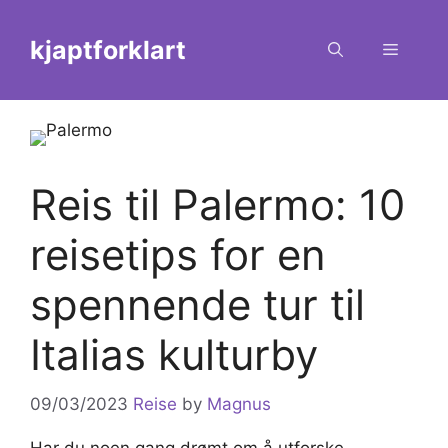
Skip
to
kjaptforklart
Menu
content
Reis til Palermo: 10
reisetips for en
spennende tur til
Italias kulturby
09/03/2023
Reise
by
Magnus
Har du noen gang drømt om å utforske