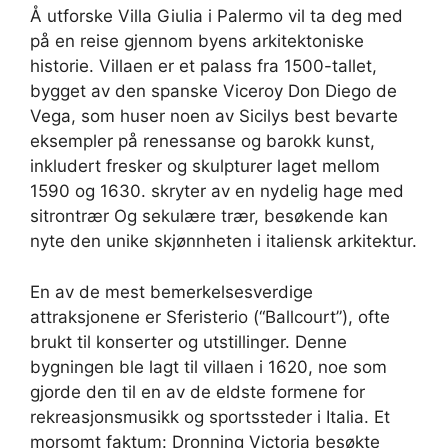
Å utforske Villa Giulia i Palermo vil ta deg med
på en reise gjennom byens arkitektoniske
historie. Villaen er et palass fra 1500-tallet,
bygget av den spanske Viceroy Don Diego de
Vega, som huser noen av Sicilys best bevarte
eksempler på renessanse og barokk kunst,
inkludert fresker og skulpturer laget mellom
1590 og 1630. skryter av en nydelig hage med
sitrontrær Og sekulære trær, besøkende kan
nyte den unike skjønnheten i italiensk arkitektur.
En av de mest bemerkelsesverdige
attraksjonene er Sferisterio (“Ballcourt”), ofte
brukt til konserter og utstillinger. Denne
bygningen ble lagt til villaen i 1620, noe som
gjorde den til en av de eldste formene for
rekreasjonsmusikk og sportssteder i Italia. Et
morsomt faktum: Dronning Victoria besøkte