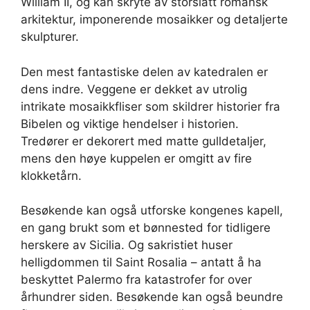
William II, og kan skryte av storslått romansk
arkitektur, imponerende mosaikker og detaljerte
skulpturer.
Den mest fantastiske delen av katedralen er
dens indre. Veggene er dekket av utrolig
intrikate mosaikkfliser som skildrer historier fra
Bibelen og viktige hendelser i historien.
Tredører er dekorert med matte gulldetaljer,
mens den høye kuppelen er omgitt av fire
klokketårn.
Besøkende kan også utforske kongenes kapell,
en gang brukt som et bønnested for tidligere
herskere av Sicilia. Og sakristiet huser
helligdommen til Saint Rosalia – antatt å ha
beskyttet Palermo fra katastrofer for over
århundrer siden. Besøkende kan også beundre