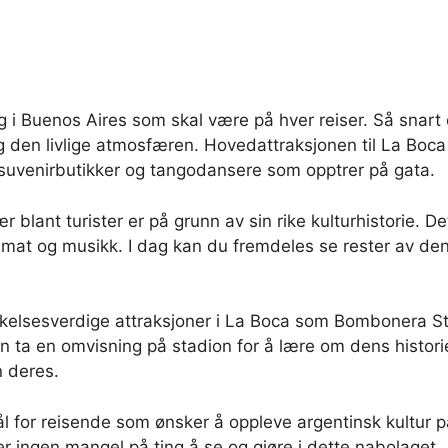
 i Buenos Aires som skal være på hver reiser. Så snart d
 den livlige atmosfæren. Hovedattraksjonen til La Boc
 suvenirbutikker og tangodansere som opptrer på gata.
 blant turister er på grunn av sin rike kulturhistorie. De
at og musikk. I dag kan du fremdeles se rester av denne
rkelsesverdige attraksjoner i La Boca som Bombonera S
n ta en omvisning på stadion for å lære om dens historie
n deres.
 for reisende som ønsker å oppleve argentinsk kultur på
t er ingen mangel på ting å se og gjøre i dette nabolaget.