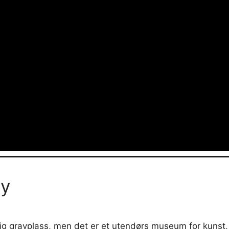
ry
g gravplass, men det er et utendørs museum for kunst, h