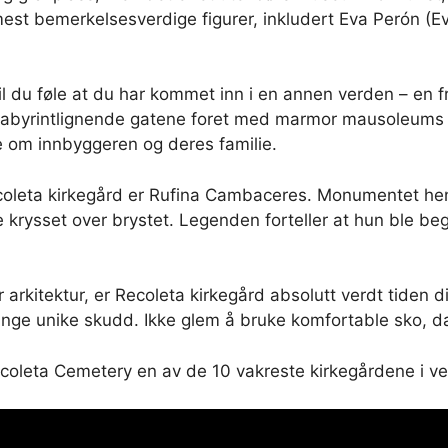
est bemerkelsesverdige figurer, inkludert Eva Perón (Evi
 du føle at du har kommet inn i en annen verden – en fre
labyrintlignende gatene foret med marmor mausoleums p
rie om innbyggeren og deres familie.
oleta kirkegård er Rufina Cambaceres. Monumentet henn
ysset over brystet. Legenden forteller at hun ble begrav
er arkitektur, er Recoleta kirkegård absolutt verdt tiden di
ange unike skudd. Ikke glem å bruke komfortable sko, da
oleta Cemetery en av de 10 vakreste kirkegårdene i ve