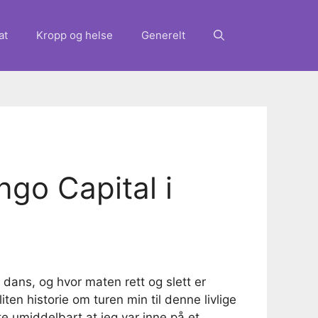
at
Kropp og helse
Generelt
ango Capital i
 dans, og hvor maten rett og slett er
ten historie om turen min til denne livlige
e umiddelbart at jeg var inne på et