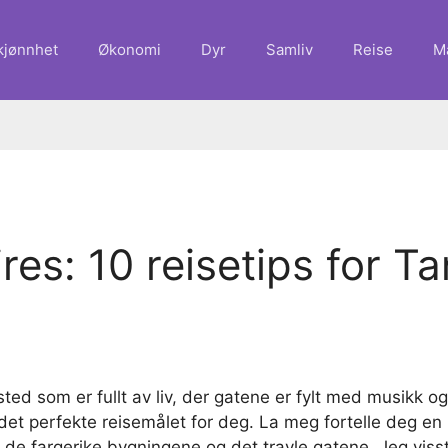
kjønnhet
Økonomi
Dyr
Samliv
Reise
M
ires: 10 reisetips for T
ted som er fullt av liv, der gatene er fylt med musikk og
et perfekte reisemålet for deg. La meg fortelle deg en li
 de fargerike bygningene og det travle gatene. Jeg visst