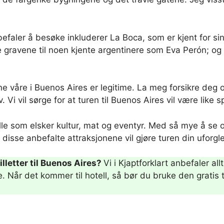
ler å besøke inkluderer La Boca, som er kjent for sine l
ne gravene til noen kjente argentinere som Eva Perón; 
ne våre i Buenos Aires er legitime. La meg forsikre deg o
. Vi vil sørge for at turen til Buenos Aires vil være like
 som elsker kultur, mat og eventyr. Med så mye å se og g
at disse anbefalte attraksjonene vil gjøre turen din uforg
illetter til Buenos Aires?
Vi i Kjaptforklart anbefaler all
ne. Når det kommer til hotell, så bør du bruke den gratis