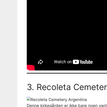
3. Recoleta Cemete
Denne kirkegården er ikke bare noen vanli