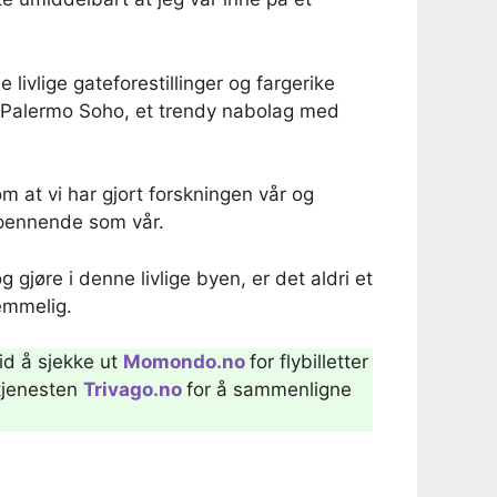
ivlige gateforestillinger og fargerike
og Palermo Soho, et trendy nabolag med
m at vi har gjort forskningen vår og
 spennende som vår.
jøre i denne livlige byen, er det aldri et
lemmelig.
tid å sjekke ut
Momondo.no
for flybilletter
 tjenesten
Trivago.no
for å sammenligne