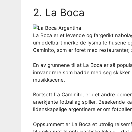
2. La Boca
La Boca er et levende og fargerikt nabolag
umiddelbart merke de lysmalte husene og
Caminito, som er foret med restauranter,
En av grunnene til at La Boca er så populær
innvandrere som hadde med seg skikker, m
musikkscene.
Bortsett fra Caminito, er det andre beme
anerkjente fotballag spiller. Besøkende ka
lidenskapelige argentinere er om fotballe
Oppsummert er La Boca et utrolig reisemål
til deilig mat til entusiastiske lokale – de