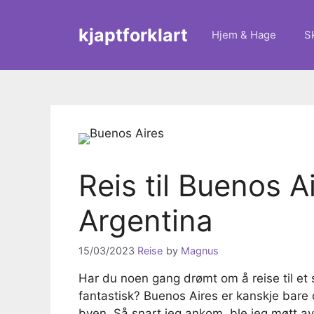
Skip
to
kjaptforklart
Hjem & Hage
S
content
Reis til Buenos A
Argentina
15/03/2023
Reise
by
Magnus
Har du noen gang drømt om å reise til et s
fantastisk? Buenos Aires er kanskje bare d
byen. Så snart jeg ankom, ble jeg møtt av