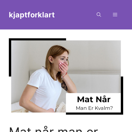
Skip
to
kjaptforklart
Menu
content
Mat når man er