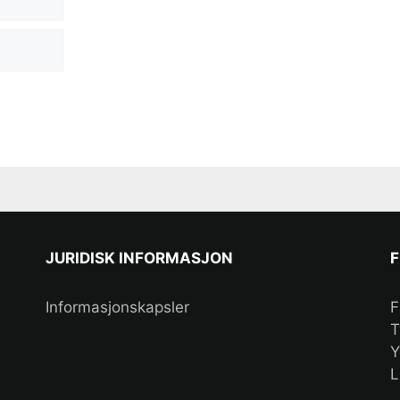
JURIDISK INFORMASJON
F
Informasjonskapsler
F
T
Y
L