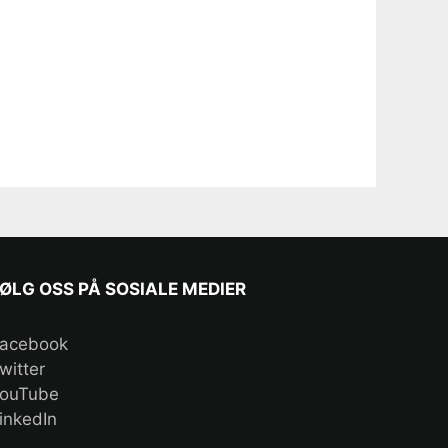
ØLG OSS PÅ SOSIALE MEDIER
acebook
witter
ouTube
inkedIn