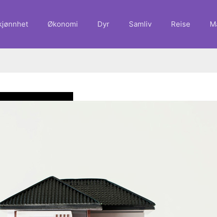
kjønnhet
Økonomi
Dyr
Samliv
Reise
M