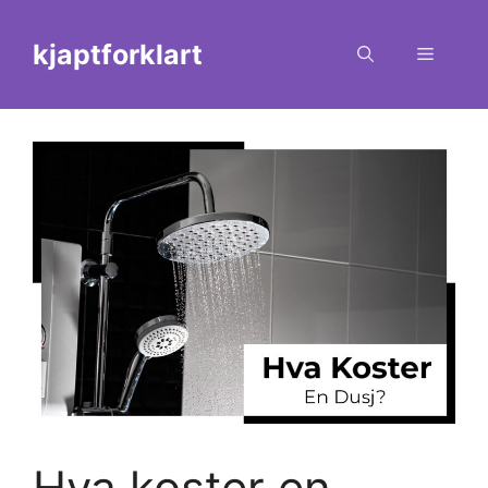
Skip
to
kjaptforklart
Menu
content
Hva koster en