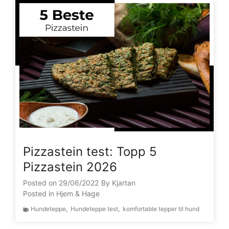
Pizzastein test: Topp 5
Pizzastein 2026
Posted on
29/06/2022
By
Kjartan
Posted in
Hjem & Hage
Hundeteppe
,
Hundeteppe test
,
komfortable tepper til hund