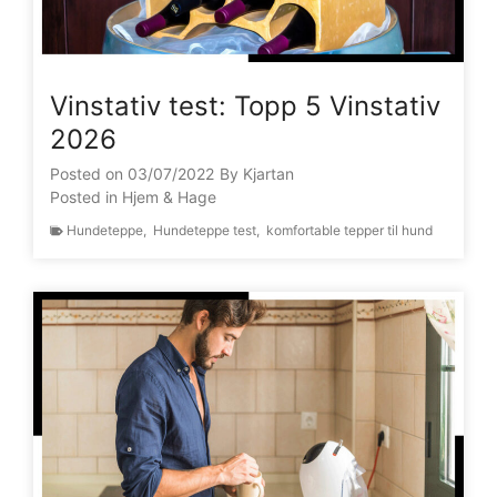
Vinstativ test: Topp 5 Vinstativ
2026
Posted on
03/07/2022
By
Kjartan
Posted in
Hjem & Hage
Hundeteppe
,
Hundeteppe test
,
komfortable tepper til hund