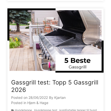
Gassgrill test: Topp 5 Gassgrill
2026
Posted on
28/06/2022
By
Kjartan
Posted in
Hjem & Hage
Hundeteppe
,
Hundeteppe test
,
komfortable tepper til hund