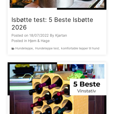
Isbøtte test: 5 Beste Isbøtte
2026
Posted on
18/07/2022
By
Kjartan
Posted in
Hjem & Hage
Hundeteppe
,
Hundeteppe test
,
komfortable tepper til hund