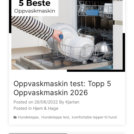
Oppvaskmaskin test: Topp 5
Oppvaskmaskin 2026
Posted on
29/06/2022
By
Kjartan
Posted in
Hjem & Hage
Hundeteppe
,
Hundeteppe test
,
komfortable tepper til hund